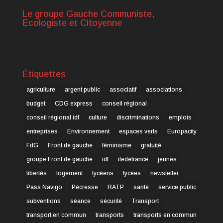
Le groupe Gauche Communiste,
Ecologiste et Citoyenne
Étiquettes
agriculture
argent public
associatif
associations
budget
CDG express
conseil régional
conseil régional idf
culture
discriminations
emplois
entreprises
Environnement
espaces verts
Europacity
FdG
Front de gauche
féminisme
gratuité
groupe Front de gauche
idf
iledefrance
jeunes
libertés
logement
lycéens
lycées
newsletter
Pass Navigo
Pécresse
RATP
santé
service public
subventions
séance
sécurité
Transport
transport en commun
transports
transports en commun