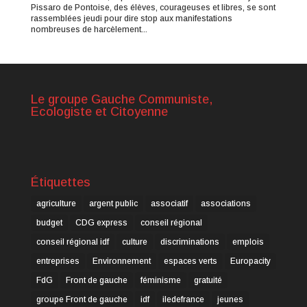
Pissaro de Pontoise, des élèves, courageuses et libres, se sont
rassemblées jeudi pour dire stop aux manifestations
nombreuses de harcèlement...
Le groupe Gauche Communiste,
Ecologiste et Citoyenne
Étiquettes
agriculture
argent public
associatif
associations
budget
CDG express
conseil régional
conseil régional idf
culture
discriminations
emplois
entreprises
Environnement
espaces verts
Europacity
FdG
Front de gauche
féminisme
gratuité
groupe Front de gauche
idf
iledefrance
jeunes