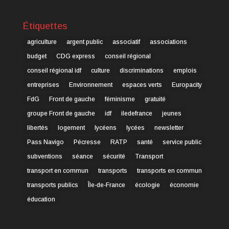
Étiquettes
agriculture
argent public
associatif
associations
budget
CDG express
conseil régional
conseil régional idf
culture
discriminations
emplois
entreprises
Environnement
espaces verts
Europacity
FdG
Front de gauche
féminisme
gratuité
groupe Front de gauche
idf
iledefrance
jeunes
libertés
logement
lycéens
lycées
newsletter
Pass Navigo
Pécresse
RATP
santé
service public
subventions
séance
sécurité
Transport
transport en commun
transports
transports en commun
transports publics
Île-de-France
écologie
économie
éducation