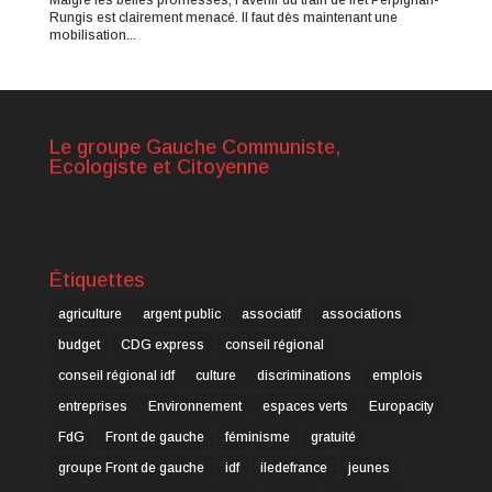
Rungis est clairement menacé. Il faut dès maintenant une
mobilisation...
Le groupe Gauche Communiste,
Ecologiste et Citoyenne
Étiquettes
agriculture
argent public
associatif
associations
budget
CDG express
conseil régional
conseil régional idf
culture
discriminations
emplois
entreprises
Environnement
espaces verts
Europacity
FdG
Front de gauche
féminisme
gratuité
groupe Front de gauche
idf
iledefrance
jeunes