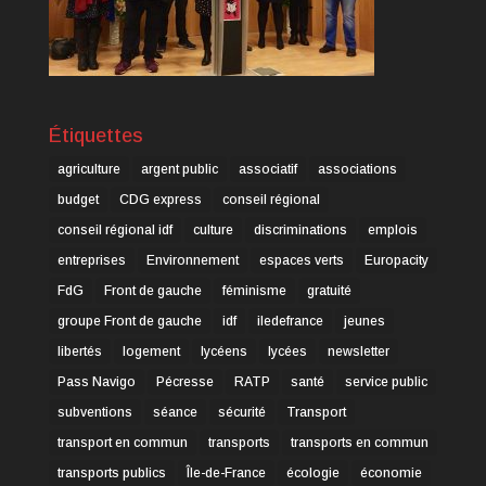
Étiquettes
agriculture
argent public
associatif
associations
budget
CDG express
conseil régional
conseil régional idf
culture
discriminations
emplois
entreprises
Environnement
espaces verts
Europacity
FdG
Front de gauche
féminisme
gratuité
groupe Front de gauche
idf
iledefrance
jeunes
libertés
logement
lycéens
lycées
newsletter
Pass Navigo
Pécresse
RATP
santé
service public
subventions
séance
sécurité
Transport
transport en commun
transports
transports en commun
transports publics
Île-de-France
écologie
économie