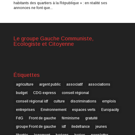
habitants des quartiers à la République » : en réalité ses
annonces ne font que...
Le groupe Gauche Communiste,
Ecologiste et Citoyenne
Étiquettes
agriculture
argent public
associatif
associations
budget
CDG express
conseil régional
conseil régional idf
culture
discriminations
emplois
entreprises
Environnement
espaces verts
Europacity
FdG
Front de gauche
féminisme
gratuité
groupe Front de gauche
idf
iledefrance
jeunes
libertés
logement
lycéens
lycées
newsletter