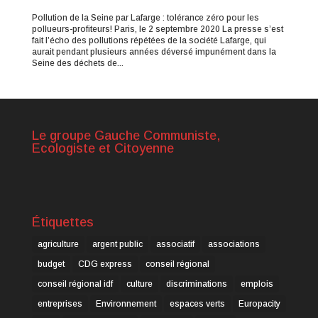
Pollution de la Seine par Lafarge : tolérance zéro pour les
pollueurs-profiteurs! Paris, le 2 septembre 2020 La presse s’est
fait l’écho des pollutions répétées de la société Lafarge, qui
aurait pendant plusieurs années déversé impunément dans la
Seine des déchets de...
Le groupe Gauche Communiste,
Ecologiste et Citoyenne
Étiquettes
agriculture
argent public
associatif
associations
budget
CDG express
conseil régional
conseil régional idf
culture
discriminations
emplois
entreprises
Environnement
espaces verts
Europacity