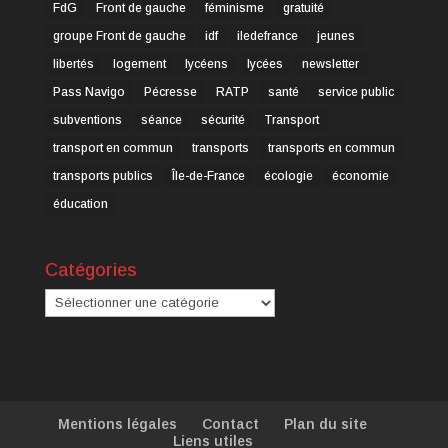
FdG
Front de gauche
féminisme
gratuité
groupe Front de gauche
idf
iledefrance
jeunes
libertés
logement
lycéens
lycées
newsletter
Pass Navigo
Pécresse
RATP
santé
service public
subventions
séance
sécurité
Transport
transport en commun
transports
transports en commun
transports publics
Île-de-France
écologie
économie
éducation
Catégories
Catégories
Mentions légales
Contact
Plan du site
Liens utiles