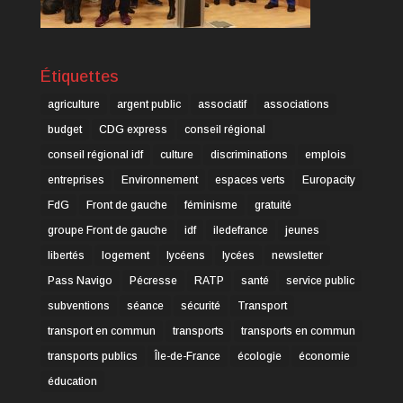
Étiquettes
agriculture
argent public
associatif
associations
budget
CDG express
conseil régional
conseil régional idf
culture
discriminations
emplois
entreprises
Environnement
espaces verts
Europacity
FdG
Front de gauche
féminisme
gratuité
groupe Front de gauche
idf
iledefrance
jeunes
libertés
logement
lycéens
lycées
newsletter
Pass Navigo
Pécresse
RATP
santé
service public
subventions
séance
sécurité
Transport
transport en commun
transports
transports en commun
transports publics
Île-de-France
écologie
économie
éducation