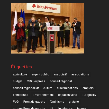
Étiquettes
agriculture
argent public
associatif
associations
budget
CDG express
conseil régional
conseil régional idf
culture
discriminations
emplois
entreprises
Environnement
espaces verts
Europacity
FdG
Front de gauche
féminisme
gratuité
groupe Front de gauche
idf
iledefrance
jeunes