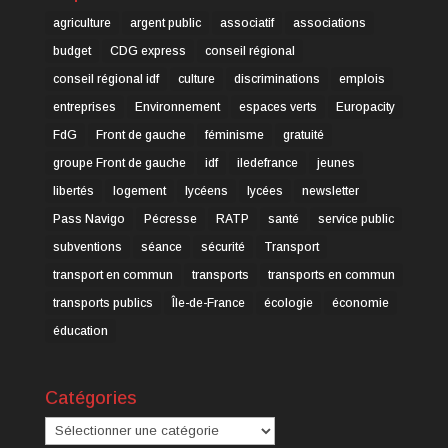
agriculture
argent public
associatif
associations
budget
CDG express
conseil régional
conseil régional idf
culture
discriminations
emplois
entreprises
Environnement
espaces verts
Europacity
FdG
Front de gauche
féminisme
gratuité
groupe Front de gauche
idf
iledefrance
jeunes
libertés
logement
lycéens
lycées
newsletter
Pass Navigo
Pécresse
RATP
santé
service public
subventions
séance
sécurité
Transport
transport en commun
transports
transports en commun
transports publics
Île-de-France
écologie
économie
éducation
Catégories
Catégories