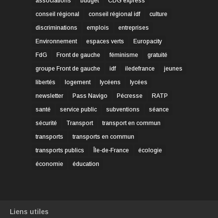
associations
budget
CDG express
conseil régional
conseil régional idf
culture
discriminations
emplois
entreprises
Environnement
espaces verts
Europacity
FdG
Front de gauche
féminisme
gratuité
groupe Front de gauche
idf
iledefrance
jeunes
libertés
logement
lycéens
lycées
newsletter
Pass Navigo
Pécresse
RATP
santé
service public
subventions
séance
sécurité
Transport
transport en commun
transports
transports en commun
transports publics
Île-de-France
écologie
économie
éducation
Liens utiles