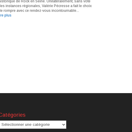
historique de Rock en Seine. Unilatéralement, sans vote
des instances régionales, Valérie Pécresse a fait le choix
de rompre avec ce rendez-vous incontournable...
ire plus
Catégories
atégories