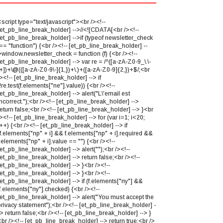
script type="text/javascript"><br /><!--
[et_pb_line_break_holder] -->//<![CDATA[<br /><!--
[et_pb_line_break_holder] -->if (typeof newsletter_check
== "function") {<br /><!-- [et_pb_line_break_holder] --
>window.newsletter_check = function (f) {<br /><!--
et_pb_line_break_holder] --> var re = /^([a-zA-Z0-9_\.\-
\+])+\@(([a-zA-Z0-9\-]{1,})+\.)+([a-zA-Z0-9]{2,})+$/;<br
><!-- [et_pb_line_break_holder] --> if
!re.test(f.elements["ne"].value)) {<br /><!--
[et_pb_line_break_holder] --> alert("L\'email est
ncorrect.");<br /><!-- [et_pb_line_break_holder] -->
eturn false;<br /><!-- [et_pb_line_break_holder] --> }<br
><!-- [et_pb_line_break_holder] --> for (var i=1; i<20;
++) {<br /><!-- [et_pb_line_break_holder] --> if
(f.elements["np" + i] && f.elements["np" + i].required &&
.elements["np" + i].value == "") {<br /><!--
et_pb_line_break_holder] --> alert("");<br /><!--
et_pb_line_break_holder] --> return false;<br /><!--
[et_pb_line_break_holder] --> }<br /><!--
[et_pb_line_break_holder] --> }<br /><!--
[et_pb_line_break_holder] --> if (f.elements["ny"] &&
f.elements["ny"].checked) {<br /><!--
[et_pb_line_break_holder] --> alert("You must accept the
privacy statement");<br /><!-- [et_pb_line_break_holder] -
> return false;<br /><!-- [et_pb_line_break_holder] --> }
br /><!-- [et_pb_line_break_holder] --> return true;<br />