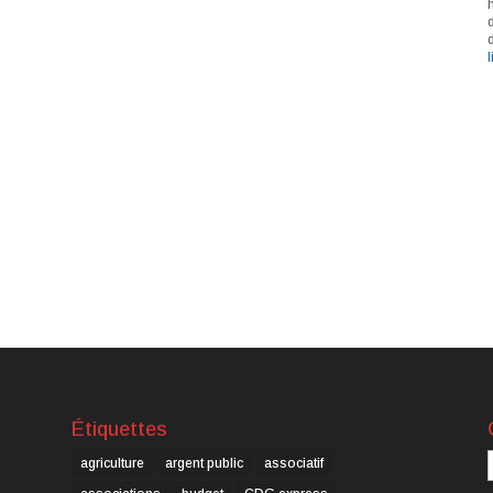
l
Étiquettes
C
agriculture
argent public
associatif