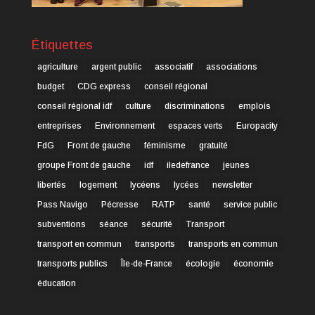
Étiquettes
agriculture
argent public
associatif
associations
budget
CDG express
conseil régional
conseil régional idf
culture
discriminations
emplois
entreprises
Environnement
espaces verts
Europacity
FdG
Front de gauche
féminisme
gratuité
groupe Front de gauche
idf
iledefrance
jeunes
libertés
logement
lycéens
lycées
newsletter
Pass Navigo
Pécresse
RATP
santé
service public
subventions
séance
sécurité
Transport
transport en commun
transports
transports en commun
transports publics
Île-de-France
écologie
économie
éducation