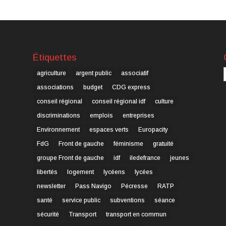
Étiquettes
C
agriculture
argent public
associatif
associations
budget
CDG express
conseil régional
conseil régional idf
culture
discriminations
emplois
entreprises
Environnement
espaces verts
Europacity
FdG
Front de gauche
féminisme
gratuité
groupe Front de gauche
idf
iledefrance
jeunes
libertés
logement
lycéens
lycées
newsletter
Pass Navigo
Pécresse
RATP
santé
service public
subventions
séance
sécurité
Transport
transport en commun