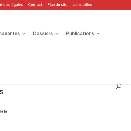
tions légales
Contact
Plan du site
Liens utiles
manentes
Dossiers
Publications
rs
de la