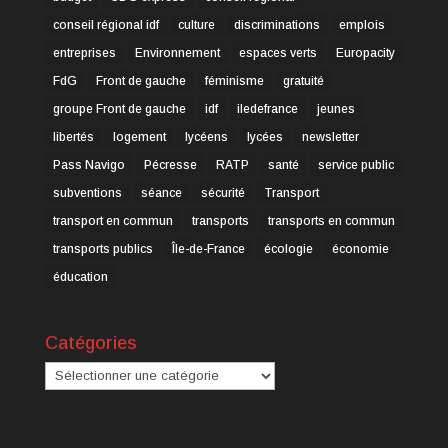
conseil régional idf
culture
discriminations
emplois
entreprises
Environnement
espaces verts
Europacity
FdG
Front de gauche
féminisme
gratuité
groupe Front de gauche
idf
iledefrance
jeunes
libertés
logement
lycéens
lycées
newsletter
Pass Navigo
Pécresse
RATP
santé
service public
subventions
séance
sécurité
Transport
transport en commun
transports
transports en commun
transports publics
Île-de-France
écologie
économie
éducation
Catégories
Catégories