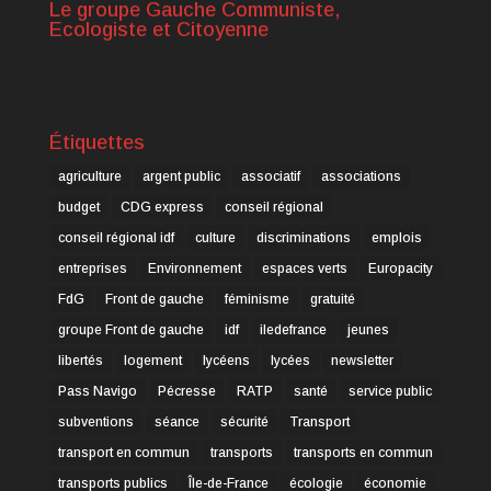
Le groupe Gauche Communiste,
Ecologiste et Citoyenne
Étiquettes
agriculture
argent public
associatif
associations
budget
CDG express
conseil régional
conseil régional idf
culture
discriminations
emplois
entreprises
Environnement
espaces verts
Europacity
FdG
Front de gauche
féminisme
gratuité
groupe Front de gauche
idf
iledefrance
jeunes
libertés
logement
lycéens
lycées
newsletter
Pass Navigo
Pécresse
RATP
santé
service public
subventions
séance
sécurité
Transport
transport en commun
transports
transports en commun
transports publics
Île-de-France
écologie
économie