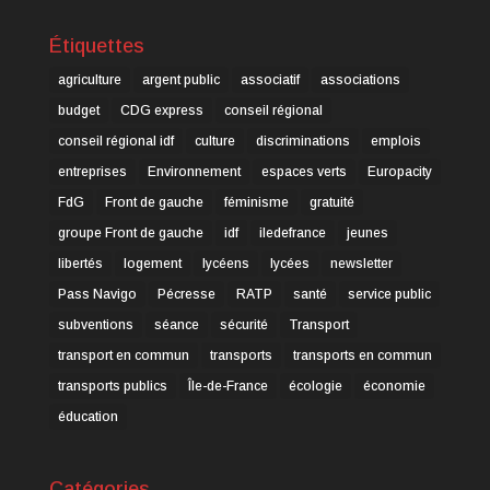
Étiquettes
agriculture
argent public
associatif
associations
budget
CDG express
conseil régional
conseil régional idf
culture
discriminations
emplois
entreprises
Environnement
espaces verts
Europacity
FdG
Front de gauche
féminisme
gratuité
groupe Front de gauche
idf
iledefrance
jeunes
libertés
logement
lycéens
lycées
newsletter
Pass Navigo
Pécresse
RATP
santé
service public
subventions
séance
sécurité
Transport
transport en commun
transports
transports en commun
transports publics
Île-de-France
écologie
économie
éducation
Catégories